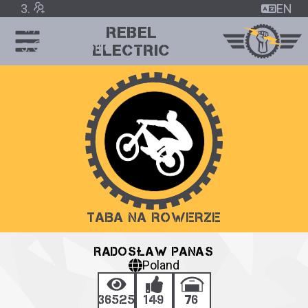
EN
/
REBEL
User profile
ELECTRIC
TABA NA ROWERZE
RADOSŁAW PANAS
Poland
36525
149
76