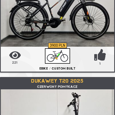
3900 PLN
221
1
EBIKE / CUSTOM BUILT
DUKAWEY T20 2025
CZERWONY POMYKACZ