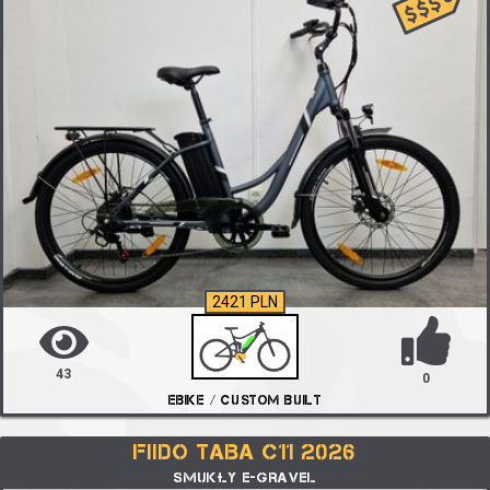
2421 PLN
43
0
EBIKE / CUSTOM BUILT
FIIDO TABA C11 2026
SMUKŁY E-GRAVEL