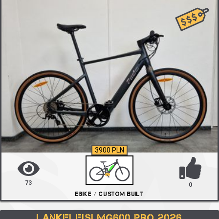
3900 PLN
73
0
EBIKE / CUSTOM BUILT
LANKELEISI MG600 PRO 2026