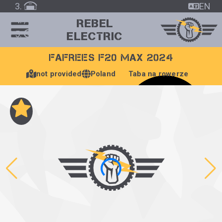
EN
/
REBEL
Vehicle
ELECTRIC
FAFREES F20 MAX 2024
not provided
Poland
Taba na rowerze