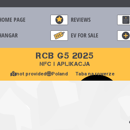
HOME PAGE
REVIEWS
HANGAR
EV FOR SALE
RCB G5 2025
NFC I APLIKACJA
not provided
Poland
Taba na rowerze