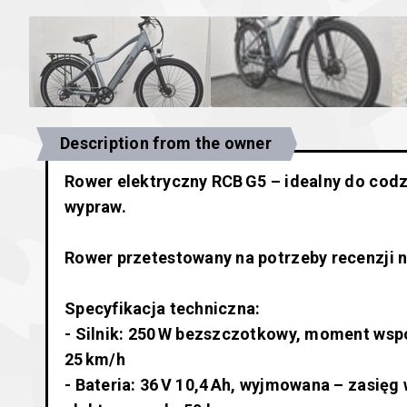
Description from the owner
Rower elektryczny RCB G5 – idealny do co
wypraw.
Rower przetestowany na potrzeby recenzji 
Specyfikacja techniczna:
- Silnik: 250 W bezszczotkowy, moment ws
25 km/h
- Bateria: 36 V 10,4 Ah, wyjmowana – zasięg