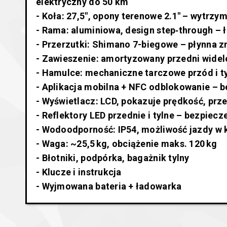
elektryczny do 50 km
- Koła: 27,5″, opony terenowe 2.1″ – wytrzy
- Rama: aluminiowa, design step‑through – 
- Przerzutki: Shimano 7-biegowe – płynna 
- Zawieszenie: amortyzowany przedni widel
- Hamulce: mechaniczne tarczowe przód i t
- Aplikacja mobilna + NFC odblokowanie – 
- Wyświetlacz: LCD, pokazuje prędkość, prz
- Reflektory LED przednie i tylne – bezpiec
- Wodoodporność: IP54, możliwość jazdy w
- Waga: ~25,5 kg, obciążenie maks. 120 kg
- Błotniki, podpórka, bagażnik tylny
- Klucze i instrukcja