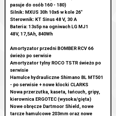
pasuje do osób 160 - 180)
Silnik: MXUS 30h 10x6 w kole 26"
Sterownik: KT Sinus 48 V, 30 A
Bateria: 13s5p na ogniwach LG MJ1
48V, 17,5Ah, 840Wh
Amortyzator przedni BOMBER RCV 66
świeżo po serwisie
Amortyzator tylny ROCO TSTR świeżo po
serwisie
Hamulce hydrauliczne Shimano BL MT501
- po serwisie + nowe klocki CLARKS
Nowa przerzutka, kaseta, łańcuch, gripy,
kierownica ERGOTEC (wysoka/gięta)
Nowe obręcze Dartmoor Shield, nowe
tarcze hamulcowe 203mm oraz nowe