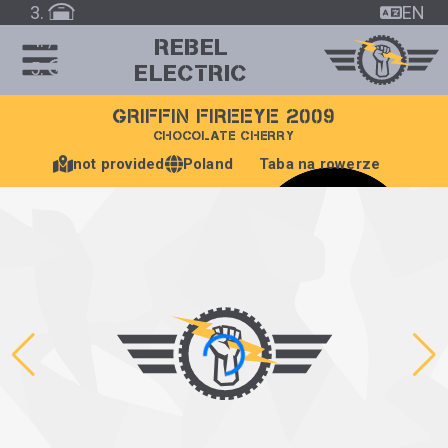
EN
/
REBEL
Vehicle
ELECTRIC
GRIFFIN FIREEYE 2009
CHOCOLATE CHERRY
not provided
Poland
Taba na rowerze