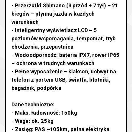
- Przerzutki Shimano (3 przód + 7 tył) – 21
biegów – płynna jazda w każdych
warunkach
- Inteligentny wyświetlacz LCD – 5
poziomów wspomagania, tempomat, tryb
chodzenia, przepustnica
- Wodoodporność: bateria IPX7, rower IP65
– ochrona w trudnych warunkach
- Pełne wyposażenie – klakson, uchwyt na
telefon z portem USB, światła, błotniki,
bagażnik, podpórka
Dane techniczne:
- Maks. ładowność: 150 kg
- Waga: ok. 25 kg
- Zasięg: PAS ~105 km, pełna elektryka