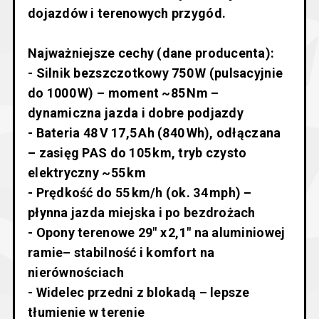
dojazdów i terenowych przygód.
Najważniejsze cechy (dane producenta):
- Silnik bezszczotkowy 750 W (pulsacyjnie
do 1000 W) – moment ~85 Nm –
dynamiczna jazda i dobre podjazdy
- Bateria 48 V 17,5 Ah (840 Wh), odłączana
– zasięg PAS do 105 km, tryb czysto
elektryczny ~55 km
- Prędkość do 55 km/h (ok. 34 mph) –
płynna jazda miejska i po bezdrożach
- Opony terenowe 29″ x 2,1″ na aluminiowej
ramie– stabilność i komfort na
nierównościach
- Widelec przedni z blokadą – lepsze
tłumienie w terenie