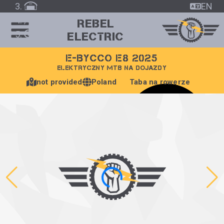
EN
/
REBEL
Vehicle
ELECTRIC
E-BYCCO E8 2025
ELEKTRYCZNY MTB NA DOJAZDY
not provided
Poland
Taba na rowerze