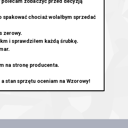
óry polecam zobaczyć przed decyzją
go spakować chociaż wolałbym sprzedać
s zerowy.
km i sprawdziłem każdą śrubkę.
mar.
am na stronę producenta.
h a stan sprzętu oceniam na Wzorowy!