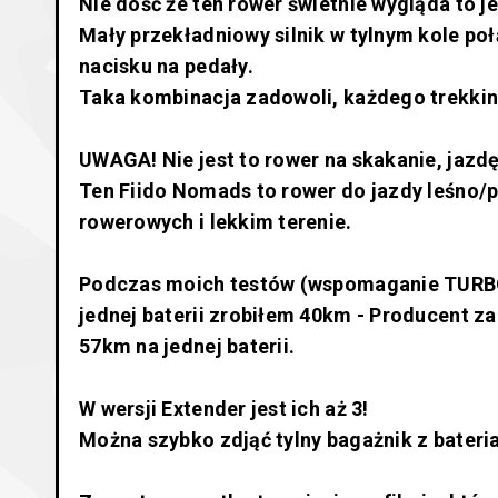
Nie dość że ten rower świetnie wygląda to j
Mały przekładniowy silnik w tylnym kole po
nacisku na pedały.
Taka kombinacja zadowoli, każdego trekki
UWAGA! Nie jest to rower na skakanie, jazd
Ten Fiido Nomads to rower do jazdy leśno/p
rowerowych i lekkim terenie.
Podczas moich testów (wspomaganie TURBO, 
jednej baterii zrobiłem 40km - Producent za
57km na jednej baterii.
W wersji Extender jest ich aż 3!
Można szybko zdjąć tylny bagażnik z bateria