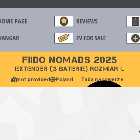
HOME PAGE
REVIEWS
HANGAR
EV FOR SALE
FIIDO NOMADS 2025
EXTENDER (3 BATERIE) ROZMIAR L
not provided
Poland
Taba na rowerze