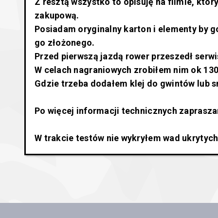
Z resztą wszystko to opisuję na filmie, kt
zakupową.
Posiadam oryginalny karton i elementy by 
go złożonego.
Przed pierwszą jazdą rower przeszedł serwi
W celach nagraniowych zrobiłem nim ok 130
Gdzie trzeba dodałem klej do gwintów lub s
Po więcej informacji technicznych zaprasz
W trakcie testów nie wykryłem wad ukrytyc