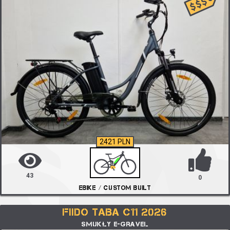
2421 PLN
43
0
EBIKE / CUSTOM BUILT
FIIDO TABA C11 2026
SMUKŁY E-GRAVEL