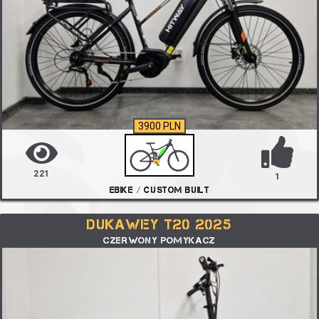
3900 PLN
221
1
EBIKE / CUSTOM BUILT
DUKAWEY T20 2025
CZERWONY POMYKACZ